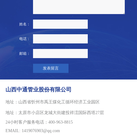
姓名：
电话：
邮箱：
山西中通管业股份有限公司
地址：
山西省忻州市禹王煤化工循环经济工业园区
地址：
太原市小店区龙城大街建投祥澐国际西塔27层
24小时客户服务电话：400-963-8815
EMAIL: 1419076903@qq.com