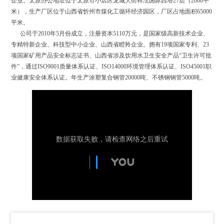
企业。太原办公地址位于太原市小店区龙城大街祥澐国际西塔27层（2000平
米），生产厂区位于山西省忻州市煤化工循环经济园区，厂区占地面积65000
平米。
公司于2010年5月份成立，注册资本5110万元，是国家级高新技术企业、
专精特新企业、科技型中小企业、山西省瞪羚企业。拥有19项国家专利、23
项国家矿用产品安全标志证书、山西省涉及饮用水卫生安全产品“卫生许可批
件”，通过ISO9001质量体系认证、ISO14000环境管理体系认证、ISO45001职
业健康安全体系认证。年生产涂塑复合钢管20000吨、不锈钢钢管5000吨。