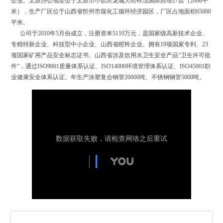
企业。太原办公地址位于太原市小店区龙城大街祥澐国际西塔27层（2000平
米），生产厂区位于山西省忻州市煤化工循环经济园区，厂区占地面积65000
平米。
公司于2010年5月份成立，注册资本5110万元，是国家级高新技术企业、
专精特新企业、科技型中小企业、山西省瞪羚企业。拥有19项国家专利、23
项国家矿用产品安全标志证书、山西省涉及饮用水卫生安全产品“卫生许可批
件”，通过ISO9001质量体系认证、ISO14000环境管理体系认证、ISO45001职
业健康安全体系认证。年生产涂塑复合钢管20000吨、不锈钢钢管5000吨。