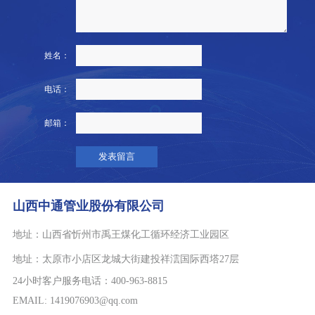
姓名：
电话：
邮箱：
山西中通管业股份有限公司
地址：
山西省忻州市禹王煤化工循环经济工业园区
地址：
太原市小店区龙城大街建投祥澐国际西塔27层
24小时客户服务电话：400-963-8815
EMAIL: 1419076903@qq.com